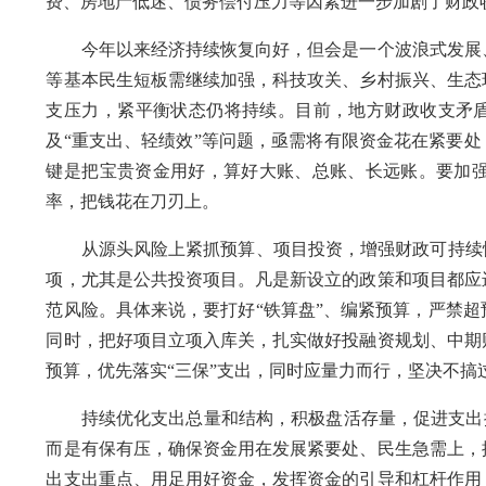
费、房地产低迷、债务偿付压力等因素进一步加剧了财政
今年以来经济持续恢复向好，但会是一个波浪式发展、
等基本民生短板需继续加强，科技攻关、乡村振兴、生态
支压力，紧平衡状态仍将持续。目前，地方财政收支矛盾
及“重支出、轻绩效”等问题，亟需将有限资金花在紧要处
键是把宝贵资金用好，算好大账、总账、长远账。要加
率，把钱花在刀刃上。
从源头风险上紧抓预算、项目投资，增强财政可持续性
项，尤其是公共投资项目。凡是新设立的政策和项目都应
范风险。具体来说，要打好“铁算盘”、编紧预算，严禁
同时，把好项目立项入库关，扎实做好投融资规划、中期
预算，优先落实“三保”支出，同时应量力而行，坚决不搞
持续优化支出总量和结构，积极盘活存量，促进支出提质
而是有保有压，确保资金用在发展紧要处、民生急需上，
出支出重点、用足用好资金，发挥资金的引导和杠杆作用